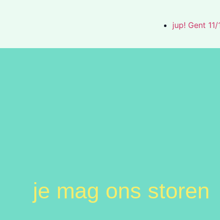
jup! Gent 11
je mag ons storen