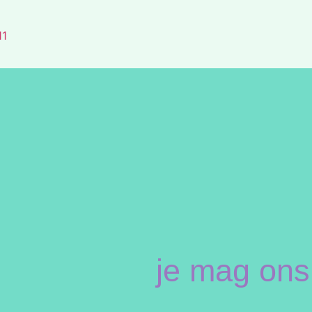
/11
je mag ons