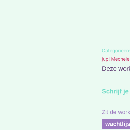
Categorieën:
jup! Mechele
Deze work
Schrijf j
Zit de work
wachtlijs