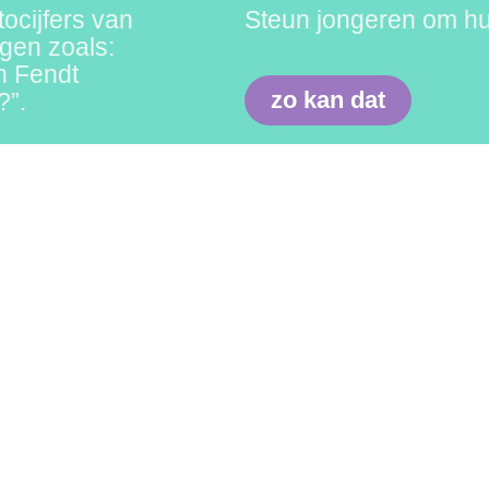
ocijfers van
Steun jongeren om hu
gen zoals:
n Fendt
zo kan dat
?”.