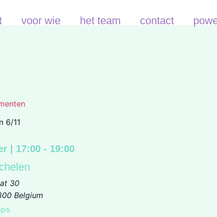
t
voor wie
het team
contact
powe
ementen
n 6/11
er
|
17:00
-
19:00
chelen
at 30
800
Belgium
aps