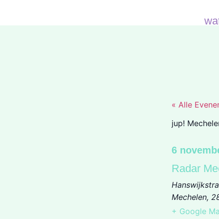
wa
« Alle Even
jup! Mechele
6 novemb
Radar Me
Hanswijkstra
Mechelen
,
2
+ Google M