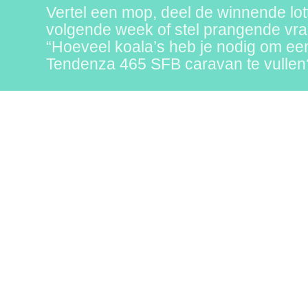
Vertel een mop, deel de winnende lott
volgende week of stel prangende vra
“Hoeveel koala’s heb je nodig om ee
Tendenza 465 SFB caravan te vullen
@jupvzw
/jupvzw
hallo@jupvzw.be