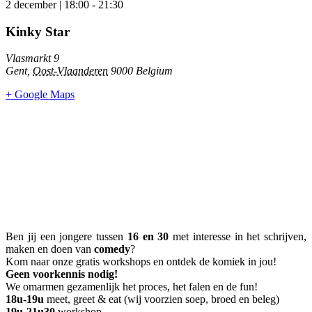
2 december
|
18:00
-
21:30
Kinky Star
Vlasmarkt 9
Gent
,
Oost-Vlaanderen
9000
Belgium
+ Google Maps
Ben jij een jongere tussen
16 en 30
met interesse in het schrijven,
maken en doen van
comedy
?
Kom naar onze gratis workshops en ontdek de komiek in jou!
Geen voorkennis nodig!
We omarmen gezamenlijk het proces, het falen en de fun!
18u-19u
meet, greet & eat (wij voorzien soep, broed en beleg)
19u-21u30
workshop